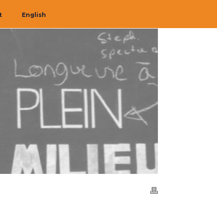
t
English