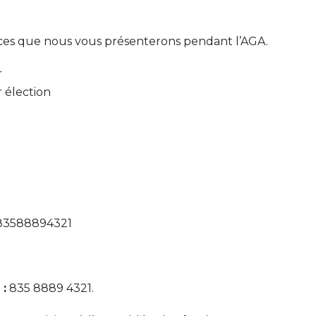
èces que nous vous présenterons pendant l’AGA.
r
 élection
/83588894321
 :
835 8889 4321.