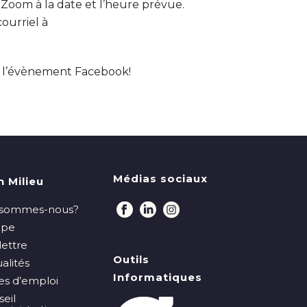
r Zoom à la date et l’heure prévue.
ourriel à
r
l’évènement Facebook
!
Médias sociaux
n Milieu
 sommes-nous?
ipe
lettre
Outils
alités
Informatiques
es d’emploi
eil