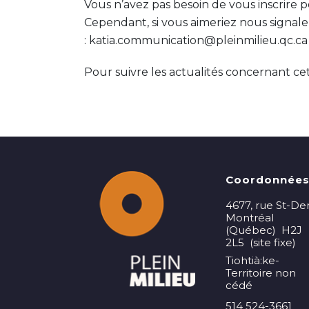
Vous n’avez pas besoin de vous inscrire p
Cependant, si vous aimeriez nous signaler
:
katia.communication@pleinmilieu.qc.ca
Pour suivre les actualités concernant c
Coordonnée
4677, rue St-De
Montréal
(Québec) H2J
2L5 (site fixe)
Tiohtià:ke-
Territoire non
cédé
514 524-3661