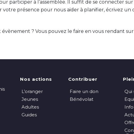
our participer à l’assemblée. Il suffit de se connecter su
 votre présence pour nous aider à planifier, écrivez un c
et évènement ? Vous pouvez le faire en vous rendant su
s
Nos actions
Contribuer
Plei
nis
L’oranger
Faire un don
Qui
Jeunes
Bénévolat
Equ
Adultes
Info
Guides
Actu
Offr
Cons