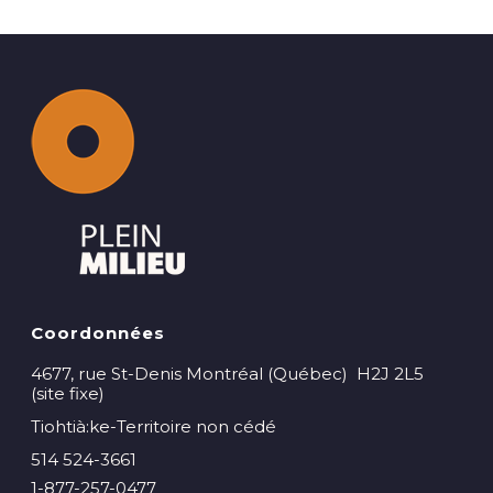
Coordonnées
4677, rue St-Denis Montréal (Québec) H2J 2L5
(site fixe)
Tiohtià:ke-Territoire non cédé
514 524-3661
1-877-257-0477